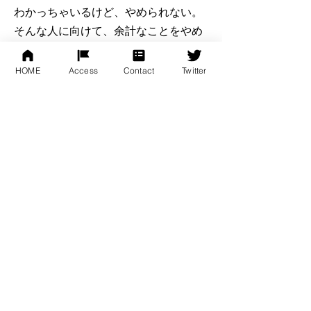
わかっちゃいるけど、やめられない。
そんな人に向けて、余計なことをやめ
続けたおかげで年商３億円を達成した
著者が、余計なことの「見極め方」
HOME
Access
Contact
Twitter
「やめどき、やめ方」を語り尽くしま
す！
一覧に戻る
<< 前の本
次の本>>
株式会社スターダイバー公式サイト
〒180-0004
東京都武蔵野市吉祥寺本町1-20-13