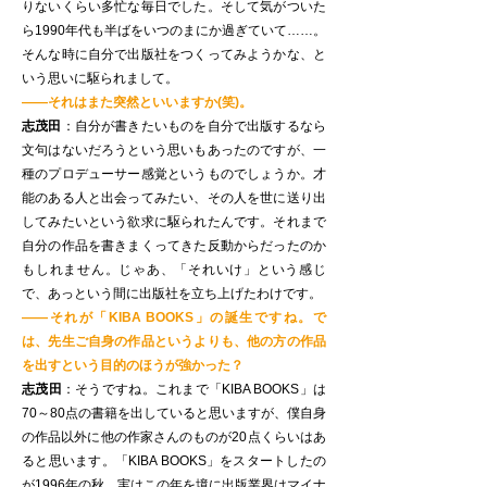
りないくらい多忙な毎日でした。そして気がついた
ら1990年代も半ばをいつのまにか過ぎていて……。
そんな時に自分で出版社をつくってみようかな、と
いう思いに駆られまして。
——それはまた突然といいますか(笑)。
志茂田
：自分が書きたいものを自分で出版するなら
文句はないだろうという思いもあったのですが、一
種のプロデューサー感覚というものでしょうか。才
能のある人と出会ってみたい、その人を世に送り出
してみたいという欲求に駆られたんです。それまで
自分の作品を書きまくってきた反動からだったのか
もしれません。じゃあ、「それいけ」という感じ
で、あっという間に出版社を立ち上げたわけです。
——それが「KIBA BOOKS」の誕生ですね。で
は、先生ご自身の作品というよりも、他の方の作品
を出すという目的のほうが強かった？
志茂田
：そうですね。これまで「KIBA BOOKS」は
70～80点の書籍を出していると思いますが、僕自身
の作品以外に他の作家さんのものが20点くらいはあ
ると思います。「KIBA BOOKS」をスタートしたの
が1996年の秋。実はこの年を境に出版業界はマイナ