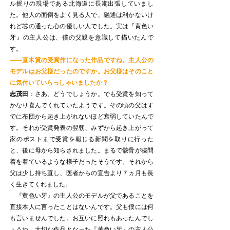
ル掘りの現場である北海道に長期出張していまし
た。他人の面倒をよく見る人で、融通は利かないけ
れど芯の通った心の優しい人でした。実は『黄色い
牙』の主人公は、僕の父親を意識して描いたんで
す。
——直木賞の受賞作になった作品ですね。主人公の
モデルはお父様だったのですか。お父様はそのこと
に気付いていらっしゃいましたか？
志茂田
：さあ、どうでしょうか。でも受賞を知って
かなり喜んでくれていたようです。その頃の父はす
でに布団から起き上がれないほど衰弱していたんで
す。それが受賞発表の翌朝、みずから起き上がって
家のポストまで受賞を報じる新聞を取りに行った
と、後に母から知らされました。まるで骸骨が寝間
着を着ているような様子だったそうです。それから
父は少し持ち直し、医者からの宣告より７ヵ月も長
く生きてくれました。
『黄色い牙』の主人公のモデルが父であることを
直接本人に言ったことはないんです。父も僕には何
も言いませんでした。お互いに照れもあったんでし
ょうね。大切な作品となった『黄色い牙』の主人公