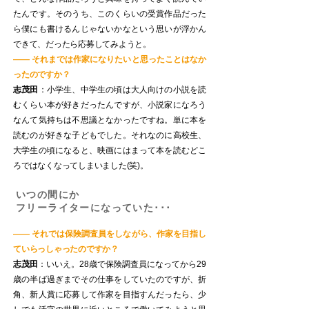
たんです。そのうち、このくらいの受賞作品だった
ら僕にも書けるんじゃないかなという思いが浮かん
できて、だったら応募してみようと。
—— それまでは作家になりたいと思ったことはなか
ったのですか？
志茂田
：小学生、中学生の頃は大人向けの小説を読
むくらい本が好きだったんですが、小説家になろう
なんて気持ちは不思議となかったですね。単に本を
読むのが好きな子どもでした。それなのに高校生、
大学生の頃になると、映画にはまって本を読むどこ
ろではなくなってしまいました(笑)。
いつの間にか
フリーライターになっていた･･･
—— それでは保険調査員をしながら、作家を目指し
ていらっしゃったのですか？
志茂田
：いいえ。28歳で保険調査員になってから29
歳の半ば過ぎまでその仕事をしていたのですが、折
角、新人賞に応募して作家を目指すんだったら、少