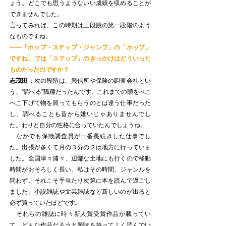
ょう。どこでも思うようないい成績を収めることが
できませんでした。
言ってみれば、この時期は三段跳の第一段階のよう
なものですね。
——「ホップ・ステップ・ジャンプ」の「ホップ」
ですね。では「ステップ」のきっかけはどういった
ものだったのですか？
志茂田
：次の段階は、興信所や保険の調査会社とい
う、“調べる”職種だったんです。これまでの頭をぺこ
ぺこ下げて物を買ってもらうのとは違う仕事だった
し、調べることも昔から嫌いじゃありませんでし
た。わりと自分の性格に合っていたんでしょうね。
なかでも保険調査員が一番長続きした仕事でし
た。出張が多くて月の３分の２は地方に行っていま
した。全国津々浦々、辺鄙な土地にも行くので移動
時間がおそろしく長い。私はその時間、ジャンルを
問わず、それこそ手当たり次第に本を読んで過ごし
ました。小説雑誌や文芸雑誌など新しいのが出ると
必ず買っていたほどです。
それらの雑誌に時々新人賞受賞作品が載ってい
て、どんな作品だろうと興味を持ってよく読んでい