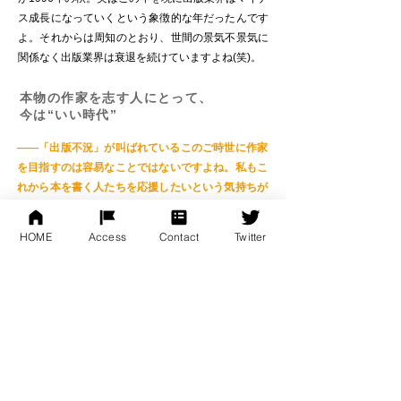
ス成長になっていくという象徴的な年だったんです
よ。それからは周知のとおり、世間の景気不景気に
関係なく出版業界は衰退を続けていますよね(笑)。
本物の作家を志す人にとって、
今は“いい時代”
——「出版不況」が叫ばれているこのご時世に作家
を目指すのは容易なことではないですよね。私もこ
れから本を書く人たちを応援したいという気持ちが
あって、この会社「スターダイバー」を作ったんで
す。
HOME
Access
Contact
Twitter
志茂田
：僕もこちらで作られている作品を見てい
て、そんな気概を感じていました。本を作る側には
表現者よりもっと苦しいこともありますよね。僕も
マイナス成長の時に出版社を始めたので、よくわか
ります。とても勇気ある決断だと思いますよ。すで
に周囲の人から散々言われているかと思いますが
(笑)。
——はい。この会社を立ち上げる際に、「よりによ