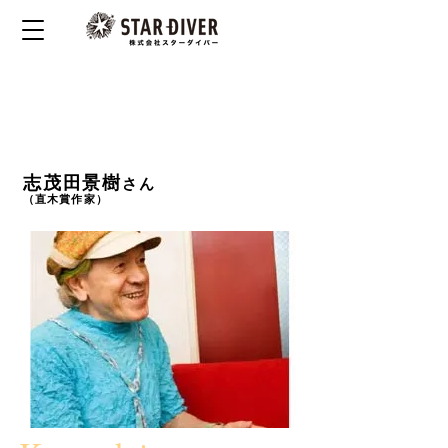
ホップ・ステップ・ジャンプで始まった
僕の作家人生
志茂田景樹
さん
（直木賞作家）