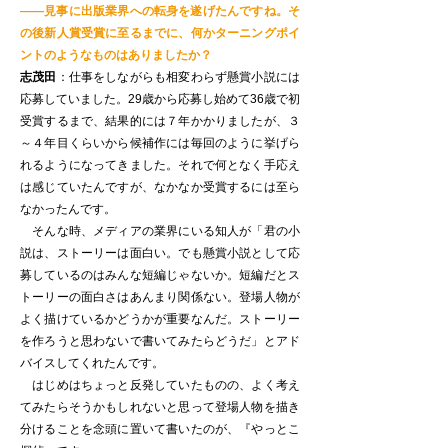
——見事に出版業界への転身を遂げたんですね。そ
の後新人賞受賞に至るまでに、何かターニングポイ
ントのようなものはありましたか？
志茂田
：仕事をしながらも相変わらず懸賞小説には
応募していました。29歳から応募し始めて36歳で初
受賞するまで、結果的には７年かかりましたが、３
～４年目くらいから候補作には毎回のように挙げら
れるようになってきました。それで何となく手応え
は感じていたんですが、なかなか受賞するには至ら
なかったんです。
そんな時、メディアの業界にいる知人が「君の小
説は、ストーリーは面白い。でも懸賞小説として応
募しているのはみんな短編じゃないか。短編だとス
トーリーの面白さはあんまり関係ない。登場人物が
よく描けているかどうかが重要なんだ。ストーリー
を作ろうと思わないで書いてみたらどうだ」とアド
バイスしてくれたんです。
はじめはちょっと反発していたものの、よく考え
てみたらそうかもしれないと思って登場人物を描き
分けることを念頭に置いて書いたのが、『やっとこ