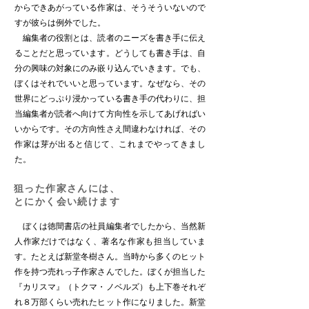
からできあがっている作家は、そうそういないので
すが彼らは例外でした。
編集者の役割とは、読者のニーズを書き手に伝え
ることだと思っています。どうしても書き手は、自
分の興味の対象にのみ嵌り込んでいきます。でも、
ぼくはそれでいいと思っています。なぜなら、その
世界にどっぷり浸かっている書き手の代わりに、担
当編集者が読者へ向けて方向性を示してあげればい
いからです。その方向性さえ間違わなければ、その
作家は芽が出ると信じて、これまでやってきまし
た。
狙った作家さんには、
とにかく会い続けます
ぼくは徳間書店の社員編集者でしたから、当然新
人作家だけではなく、著名な作家も担当していま
す。たとえば新堂冬樹さん。当時から多くのヒット
作を持つ売れっ子作家さんでした。ぼくが担当した
『カリスマ』（トクマ・ノベルズ）も上下巻それぞ
れ８万部くらい売れたヒット作になりました。新堂