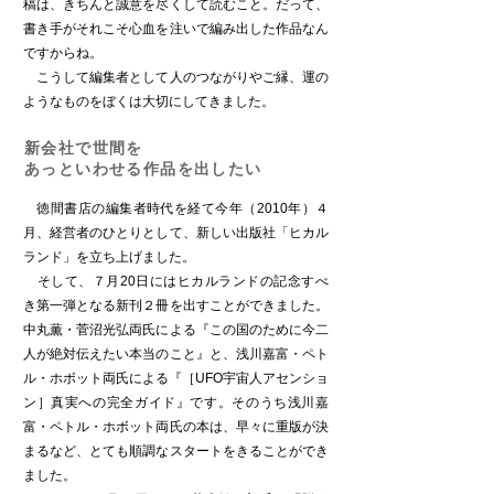
稿は、きちんと誠意を尽くして読むこと。だって、
書き手がそれこそ心血を注いで編み出した作品なん
ですからね。
こうして編集者として人のつながりやご縁、運の
ようなものをぼくは大切にしてきました。
新会社で世間を
あっといわせる作品を出したい
徳間書店の編集者時代を経て今年（2010年）４
月、経営者のひとりとして、新しい出版社「ヒカル
ランド」を立ち上げました。
そして、７月20日にはヒカルランドの記念すべ
き第一弾となる新刊２冊を出すことができました。
中丸薫・菅沼光弘両氏による『この国のために今二
人が絶対伝えたい本当のこと』と、浅川嘉富・ペト
ル・ホボット両氏による『［UFO宇宙人アセンショ
ン］真実への完全ガイド』です。そのうち浅川嘉
富・ペトル・ホボット両氏の本は、早々に重版が決
まるなど、とても順調なスタートをきることができ
ました。