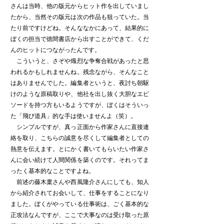
さんは当時、他の版元からヒット作を出していまし
たから、当然その版元は次の作品も狙っていた。当
たり前ですけどね。そんななかにあって、結果的に
ぼくの担当で徳間書店から出すことができて、くだ
んのヒットにつながったんです。
こういうと、さぞや熾烈な争奪合戦があったと思
われるかもしれませんね。残念ながら、そんなこと
はありませんでした。編集者というと、夜討ち朝駆
けのような原稿取りや、他社を出し抜く大胆なエピ
ソードを持つ方もいるようですが、ぼくはそういっ
た「飛び道具」的な手は使いませんよ（笑）。
シンプルですが、真っ正面から作家さんに直接連
絡を取り、こちらの誠意を尽くして編集者としての
熱意を伝えます。とにかく書いてもらいたい作家さ
んに会い続けて人間関係を築くのです。それってま
ったく基本的なことですよね。
前述の藤木稟さんや西風隆介さんにしても、知人
から紹介されてお会いして、仕事をすることになり
ました。ぼくがやっている仕事術は、ごく基本的な
正攻法なんですが、ここで大事なのは受け取った原