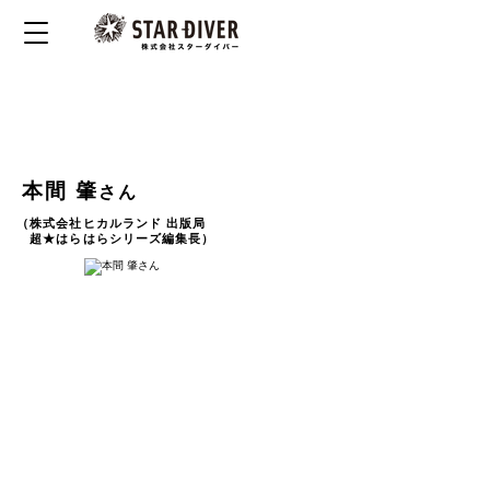
飛び道具は持たない。
いつも真っ正面からぶつかってきた
本間 肇
さん
（株式会社ヒカルランド 出版局
超★はらはらシリーズ編集長）