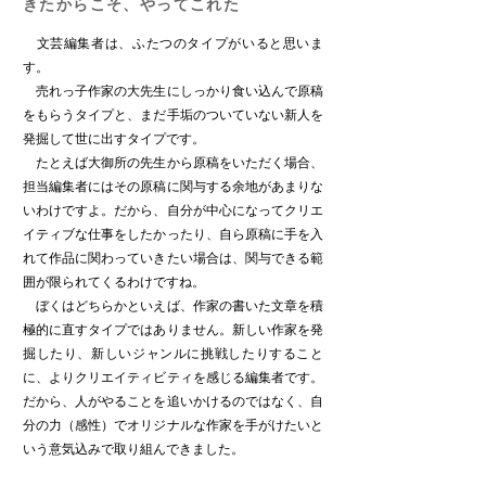
きたからこそ、やってこれた
文芸編集者は、ふたつのタイプがいると思いま
す。
売れっ子作家の大先生にしっかり食い込んで原稿
をもらうタイプと、まだ手垢のついていない新人を
発掘して世に出すタイプです。
たとえば大御所の先生から原稿をいただく場合、
担当編集者にはその原稿に関与する余地があまりな
いわけですよ。だから、自分が中心になってクリエ
イティブな仕事をしたかったり、自ら原稿に手を入
れて作品に関わっていきたい場合は、関与できる範
囲が限られてくるわけですね。
ぼくはどちらかといえば、作家の書いた文章を積
極的に直すタイプではありません。新しい作家を発
掘したり、新しいジャンルに挑戦したりすること
に、よりクリエイティビティを感じる編集者です。
だから、人がやることを追いかけるのではなく、自
分の力（感性）でオリジナルな作家を手がけたいと
いう意気込みで取り組んできました。