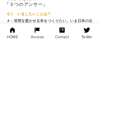
「３つのアンサー」
Ｑ１ いましたいことは？
Ａ：世間を驚かせる本をつくりたい。いま日本の古
代史を扱ったノンフィクションと、経済系のノンフ
ィクションのプランを進めているところです。ご期
HOME
Access
Contact
Twitter
待ください！
Ｑ２ いま求めている作品は？
Ａ：もちろん売れる原稿です（笑）。長年編集者を
やってきて、売れない原稿は感覚でわかるけれど、
売れるものを予想するのは、ホント難しいですね。
いまはヒカルランドの特徴を明確にし、皆さんに認
知していただくのが課題です。ヒカルランドが特化
している分野であるオカルトやＳＦの原稿を求めて
います。
Ｑ３ 編集者から見た「一流のもの書き」の資質と
は？
Ａ：あきらめない人です。誰もが若くしてデビュー
して、いきなり売れるわけじゃない。仮に売れたと
しても、いずれ作品に行き詰まって書けなくなるこ
ともあります。最初の作品が売れなくてもめげずに