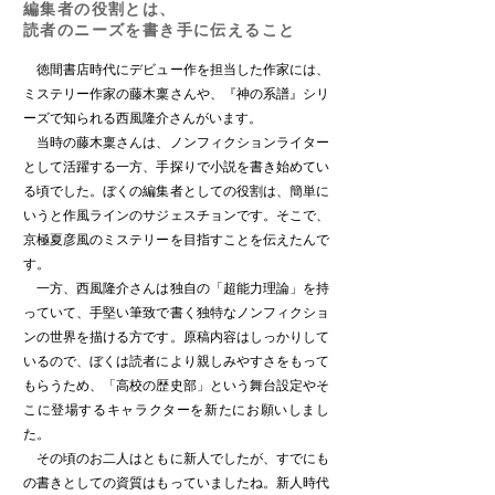
編集者の役割とは、
読者のニーズを書き手に伝えること
徳間書店時代にデビュー作を担当した作家には、
ミステリー作家の藤木稟さんや、『神の系譜』シリ
ーズで知られる西風隆介さんがいます。
当時の藤木稟さんは、ノンフィクションライター
として活躍する一方、手探りで小説を書き始めてい
る頃でした。ぼくの編集者としての役割は、簡単に
いうと作風ラインのサジェスチョンです。そこで、
京極夏彦風のミステリーを目指すことを伝えたんで
す。
一方、西風隆介さんは独自の「超能力理論」を持
っていて、手堅い筆致で書く独特なノンフィクショ
ンの世界を描ける方です。原稿内容はしっかりして
いるので、ぼくは読者により親しみやすさをもって
もらうため、「高校の歴史部」という舞台設定やそ
こに登場するキャラクターを新たにお願いしまし
た。
その頃のお二人はともに新人でしたが、すでにも
の書きとしての資質はもっていましたね。新人時代