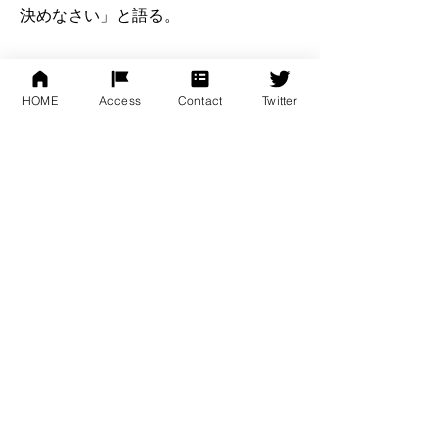
決めなさい」と語る。
価値のある商品・サービスの「価格決
定権」を持ち、「儲かるビジネス」を
HOME
Access
Contact
Twitter
実現するためのノウハウを余すことな
く紹介。
一覧に戻る
<< 前の本
次の本>>
株式会社スターダイバー公式サイト
〒180-0004
東京都武蔵野市吉祥寺本町1-20-13