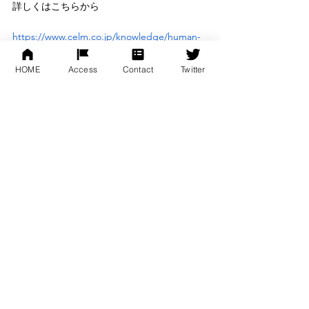
詳しくはこちらから
https://www.celm.co.jp/knowledge/human-
capital-management2/?
fbclid=IwAR0tBr5maB_CIwp9Q4zXNe_ha9TL
HOME
Access
Contact
Twitter
J464pEhu9NNq1tcEZ7dIPMEstRn9rus
すべて表示
最新記事